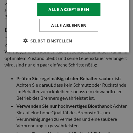
vermeiden. Sobald der Behälter fast leer ist, wird die Flamme
ALLE AKZEPTIEREN
schwächer. Löschen Sie immer das Feuer und lassen Sie den
Behälter abkühlen, bevor Sie ihn wieder auffüllen.
ALLE ABLEHNEN
Die Pflege des Kamins
Die
Pflege des Gartenkamins
ist einfach und nimmt wenig
SELBST EINSTELLEN
Zeit in Anspruch, sodass Sie vor allem die Atmosphäre und
Wärme genießen können, die er spendet. Damit der Kamin in
optimalem Zustand bleibt und seine Lebensdauer verlängert
wird, sind nur ein paar einfache Schritte nötig:
Prüfen Sie regelmäßig, ob der Behälter sauber ist:
Achten Sie darauf, dass kein Schmutz oder Rückstände
im Behälter zurückbleiben, sodass ein einwandfreier
Betrieb des Brenners gewährleistet ist.
Verwenden Sie nur hochwertiges Bioethanol:
Achten
Sie auf eine hohe Qualität des Brennstoffs, um
Verunreinigungen zu vermeiden und eine saubere
Verbrennung zu gewährleisten.