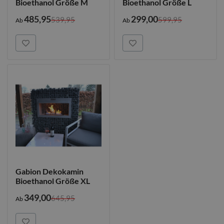
Bioethanol Größe M
Bioethanol Größe L
485,95
299,00
539,95
599,95
Ab
Ab
Gabion Dekokamin
Bioethanol Größe XL
349,00
645,95
Ab