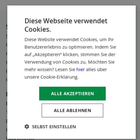
Diese Webseite verwendet
Steinkörbe
Cookies.
Standard-Gabionen
Diese Website verwendet Cookies, um Ihr
Gabionen nach maß
Benutzererlebnis zu optimieren. Indem Sie
Gabionen Blumenkasten
auf „Akzeptieren“ klicken, stimmen Sie der
Verwendung von Cookies zu. Möchten Sie
Gabionen Hochbeet
mehr wissen? Lesen Sie
hier
alles über
Gabionen Briefkasten
unsere Cookie-Erklärung.
Gabionen Wasserfälle
Bruchsteine
ALLE AKZEPTIEREN
Basalt Bruchstein
ALLE ABLEHNEN
Tournai Bruchstein
Deutscher Kalkstein
SELBST EINSTELLEN
Ice Blue Bruchsteine
Lava Krotzen