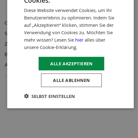
Cookies.
Gabionen Wasserfälle
Diese Website verwendet Cookies, um Ihr
Gabionen Mach-es-selbst-Paket
Benutzererlebnis zu optimieren. Indem Sie
Gartenkamine
auf „Akzeptieren“ klicken, stimmen Sie der
Verwendung von Cookies zu. Möchten Sie
Stahlgitter
mehr wissen? Lesen Sie
hier
alles über
Zubehör
unsere Cookie-Erklärung.
Bruchsteine
ALLE AKZEPTIEREN
Angebote
ALLE ABLEHNEN
SELBST EINSTELLEN