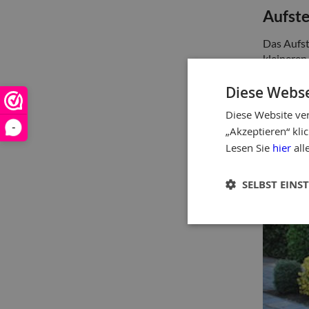
Aufste
Das Aufst
kleineren
gleich Nu
aufstelle
Diese Webse
Diese Website ve
-
„Akzeptieren“ kl
Lesen Sie
hier
all
SELBST EINS