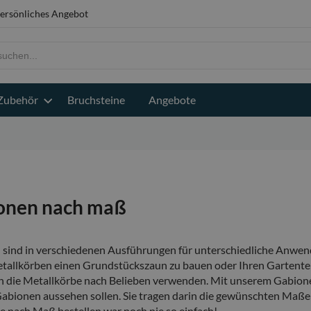
ersönliches Angebot
Zubehör
Bruchsteine
Angebote
onen nach maß
sind in verschiedenen Ausführungen für unterschiedliche Anwendun
tallkörben einen Grundstückszaun zu bauen oder Ihren Gartente
ch die Metallkörbe nach Belieben verwenden. Mit unserem Gabion
Gabionen aussehen sollen. Sie tragen darin die gewünschten Maße
e nach Maß bestellen war noch nie so einfach!