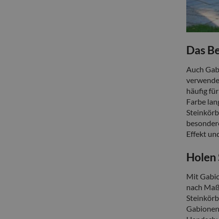
Das Be
Auch Gabi
verwenden
häufig fü
Farbe lan
Steinkörb
besondere
Effekt un
Holen 
Mit Gabio
nach Maß 
Steinkörb
Gabionen 