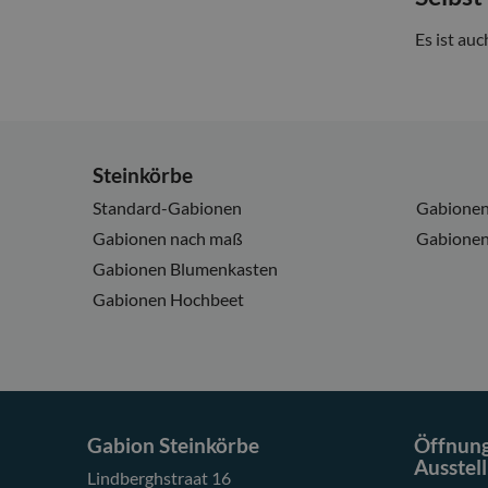
Es ist au
Steinkörbe
Standard-Gabionen
Gabionen
Gabionen nach maß
Gabionen
Gabionen Blumenkasten
Gabionen Hochbeet
Gabion Steinkörbe
Öffnung
Ausstel
Lindberghstraat 16