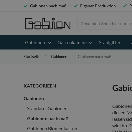
Gabionen nach maß
Eigener Produktion
P
Search
Gabionen
Gartenkamine
Stahlgitter
Startseite
Gabionen
Gabionen nach maß
KATEGORIEEN
Gabi
Gabionen
Gabionen 
Standard-Gabionen
diesen Me
Gabionen nach maß
lassen si
wie Ihre 
Gabionen Blumenkasten
Steinkörb