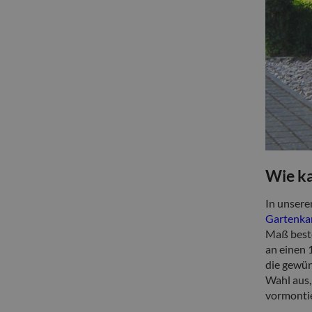
Wie k
In unsere
Gartenka
Maß beste
an einen 
die gewün
Wahl aus,
vormontie