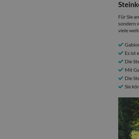
Steink
Für Sie a
sondern w
viele weit
Gabion
Es ist
Die St
Mit Ga
Die St
Sie kö