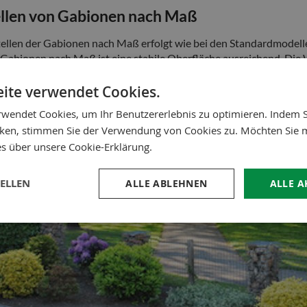
llen von Gabionen nach Maß
ellen der Gabionen nach Maß erfolgt wie bei den Standardmodellen
 Gabionen nach Maß ist eine stabile Oberfläche ausreichend. Die W
ll. Größere Modelle benötigen eine zusätzliche Verstärkung. In 
n
.
ite verwendet Cookies.
rwendet Cookies, um Ihr Benutzererlebnis zu optimieren. Indem S
icken, stimmen Sie der Verwendung von Cookies zu. Möchten Sie 
es über unsere Cookie-Erklärung.
TELLEN
ALLE ABLEHNEN
ALLE A