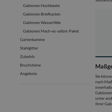
Gabionen Hochbeete
Gabionen Briefkasten
Gabionen Wasserfälle
Gabionen Mach-es-selbst-Paket
Gartenkamine
Stahlgitter
Zubehör
Bruchsteine
Maßgef
Angebote
Sie könne
nach Maß 
innerhalb
Gabionen 
unter and
Ihrer Gab