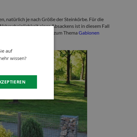
, natürlich je nach Größe der Steinkörbe. Für die
ahrscheinlichkeit eines Absackens ist in diesem Fall
unserem Blog lesen Sie mehr zum Thema
Gabionen
ie auf
mehr wissen?
KZEPTIEREN