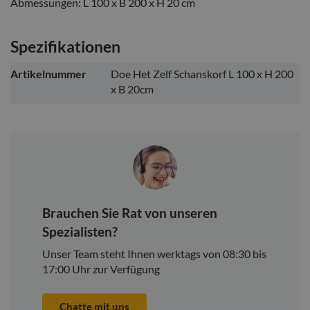
Abmessungen: L 100 x B 200 x H 20 cm
Spezifikationen
Weitere
Artikelnummer
Doe Het Zelf Schanskorf L 100 x H 200
Informationen
x B 20cm
Brauchen Sie Rat von unseren
Spezialisten?
Unser Team steht Ihnen werktags von 08:30 bis
17:00 Uhr zur Verfügung
Chatte mit uns