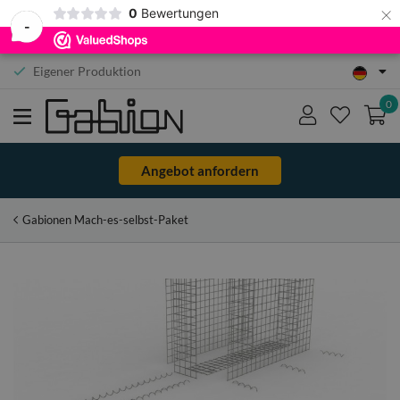
×
0
Bewertungen
-
Eigener Produktion
0
Angebot anfordern
Gabionen Mach-es-selbst-Paket
Zum
Zum
Ende
Anfang
der
der
Bildgalerie
Bildgalerie
springen
springen