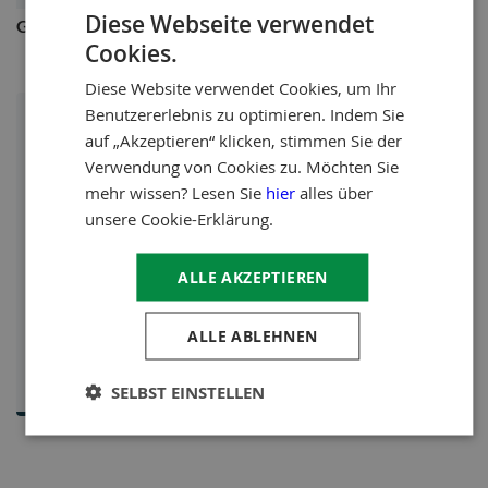
Informationen
Diese Webseite verwendet
Gerüstrohr
Steigerbuis 2m
Cookies.
Diese Website verwendet Cookies, um Ihr
Benutzererlebnis zu optimieren. Indem Sie
auf „Akzeptieren“ klicken, stimmen Sie der
Verwendung von Cookies zu. Möchten Sie
mehr wissen? Lesen Sie
hier
alles über
unsere Cookie-Erklärung.
Brauchen Sie Rat von unseren
Spezialisten?
ALLE AKZEPTIEREN
Unser Team steht Ihnen werktags von 08:30 bis
17:00 Uhr zur Verfügung
ALLE ABLEHNEN
Chatte mit uns
SELBST EINSTELLEN